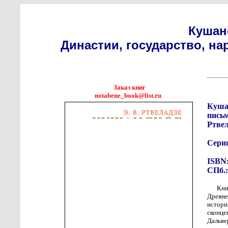
Кушан
Династии, государство, на
Заказ книг
notabene_book@list.ru
Кушан
письм
Ртвел
Сери
ISBN:
СПб.:
Кни
Древне
истори
сконц
Дальве