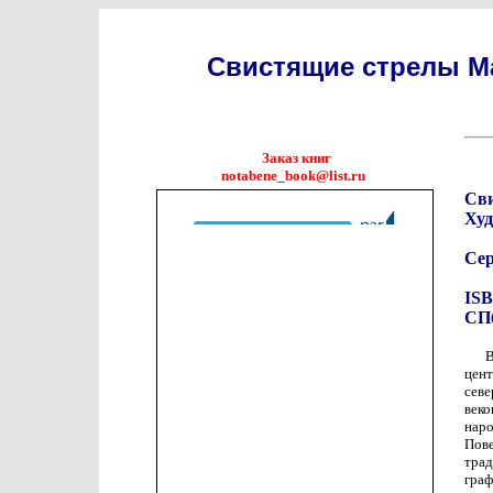
Свистящие стрелы Ма
Заказ книг
notabene_book@list.ru
Сви
Худ
Се
ISB
СПб
В
цент
севе
веко
нар
Пов
тра
граф