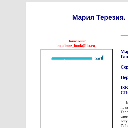
Мария Терезия.
Заказ книг
notabene_book@list.ru
Мар
Ган
Се
Пер
ISB
СПб
К
пра
Тер
сво
вст
Габ