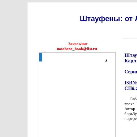
Штауфены: от Л
Заказ книг
notabene_book@list.ru
Штауф
Карл
Сери
ISBN:
СПб.;
Раб
эпохе 
Автор 
борьбу
портре