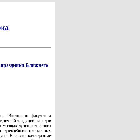
ока
и праздники Ближнего
ора Восточного факультета
здничной традиции народов
о месяцах лунно-солнечного
из древнейших письменных
русе. Впервые календарные