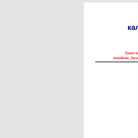
ка
Заказ 
notabene_boo