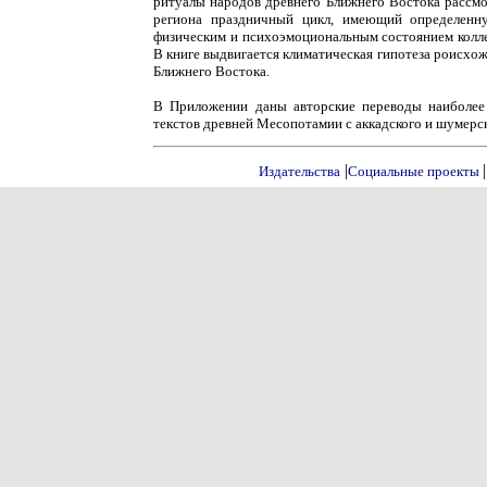
ритуалы народов древнего Ближнего Востока рассмо
региона праздничный цикл, имеющий определенну
физическим и психоэмоциональным состоянием колле
В книге выдвигается климатическая гипотеза роисхо
Ближнего Востока.
В Приложении даны авторские переводы наиболее
текстов древней Месопотамии с аккадского и шумерск
|
|
Издательства
Социальные проекты