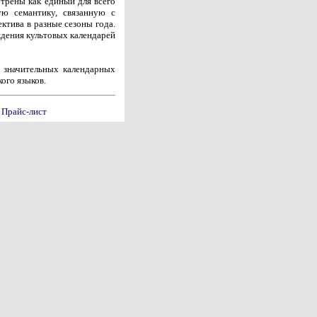
трены как единый для всего
ю семантику, связанную с
ктива в разные сезоны года.
ждения культовых календарей
 значительных календарных
ого языков.
Прайс-лист