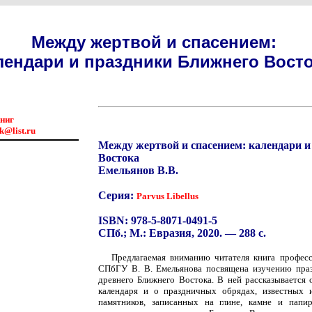
Между жертвой и спасением:
лендари и праздники Ближнего Вост
книг
k@list.ru
Между жертвой и спасением: календари 
Востока
Емельянов В.В.
Серия:
Parvus Libellus
ISBN: 978-5-8071-0491-5
СПб.; М.: Евразия, 2020. — 288 с.
Предлагаемая вниманию читателя книга професс
СПбГУ В. В. Емельянова посвящена изучению пра
древнего Ближнего Востока. В ней рассказывается 
календаря и о праздничных обрядах, известных 
памятников, записанных на глине, камне и папи