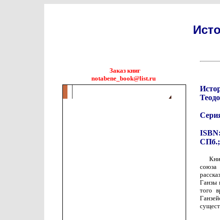
Ист
Заказ книг
notabene_book@list.ru
Исто
Теод
Сери
ISBN:
СПб.;
Кни
союза 
расска
Ганзы 
того в
Ганзе
сущест