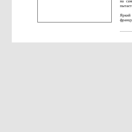
на сам
пытает
Яркий 
францу