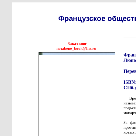
Французское общест
Заказ книг
notabene_book@list.ru
Фран
Люше
Пере
ISBN:
СПб.;
Вре
назыв
подъем
монарх
За фас
против
новых 