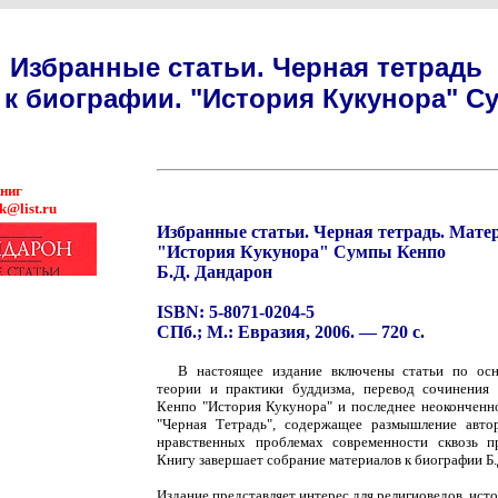
Избранные статьи. Черная тетрадь
к биографии. "История Кукунора" С
книг
k@list.ru
Избранные статьи. Черная тетрадь. Мате
"История Кукунора" Сумпы Кенпо
Б.Д. Дандарон
ISBN: 5-8071-0204-5
СПб.; М.: Евразия, 2006. — 720 с.
В настоящее издание включены статьи по ос
теории и практики буддизма, перевод сочинения
Кенпо "История Кукунора" и последнее неоконченн
"Черная Тетрадь", содержащее размышление авто
нравственных проблемах современности сквозь п
Книгу завершает собрание материалов к биографии Б
Издание представляет интерес для религиоведов, исто