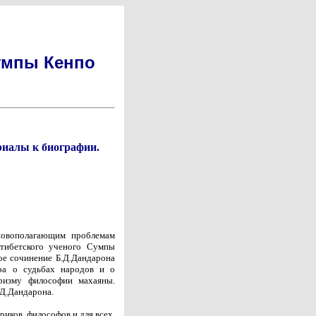
умпы Кенпо
риалы к биографии.
новополагающим проблемам
 тибетского ученого Сумпы
ое сочинение Б.Д.Дандарона
ра о судьбах народов и о
ризму философии махаяны.
.Д.Дандарона.
риков, философов и для всех,