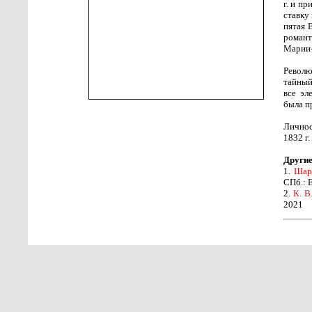
г. и п
ставку
пятая 
романт
Марии-
Револю
тайный
все эл
была п
Личнос
1832 г
Другие
1.
Шар
СПб.: 
2.
К. В
2021