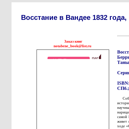
Восстание в Вандее 1832 года
Заказ книг
notabene_book@list.ru
Восст
Берр
Тань
Сери
ISBN:
СПб.;
Соб
истори
научны
нарица
самой 
живет 
ходе «