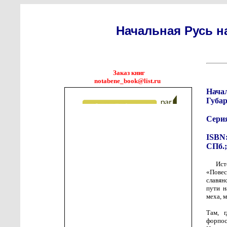
Начальная Русь на
Заказ книг
notabene_book@list.ru
Начал
Губар
Сери
ISBN:
СПб.;
Ист
«Повес
славян
пути н
меха, м
Там, 
форпо