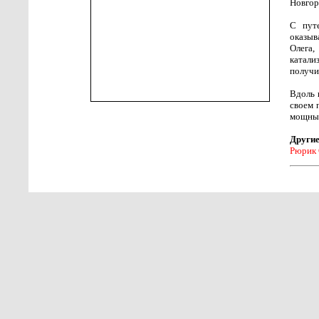
Новгор
С пут
оказыв
Олега,
катал
получи
Вдоль 
своем 
мощных
Другие
Рюрик 