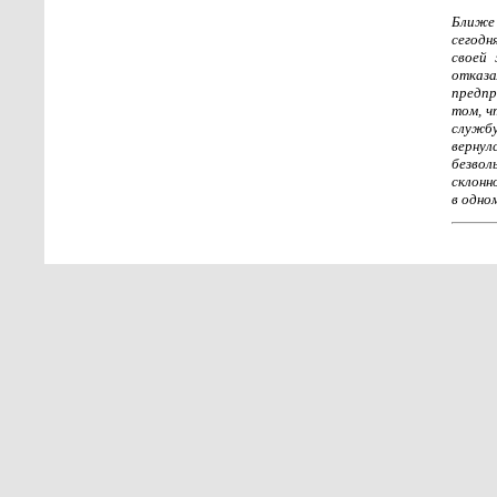
Ближе 
сегодн
своей
отказа
предпр
том, ч
службу
вернул
безво
склонн
в одном