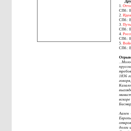
Дру
1.
Отто
СПб.: 
2.
Идеа
СПб.: 
3.
Путь
СПб.: 
4.
Росс
СПб.: 
5.
Войн
СПб.: 
Отрыво
...Мол
прусск
требов
1836 г
говоря
Казал
выгляд
минис
вскоре
Бисмар
Аахен 
Европы
откров
долги 