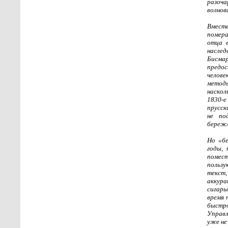
разоч
волнов
Вместе
помера
отца в
наслед
Бисмар
предос
челове
методы
наскол
1830-е
прусск
не по
бережл
Но «бе
годы, 
помест
пользу
текст
аккура
сигары
время 
быстро
Управл
уже не