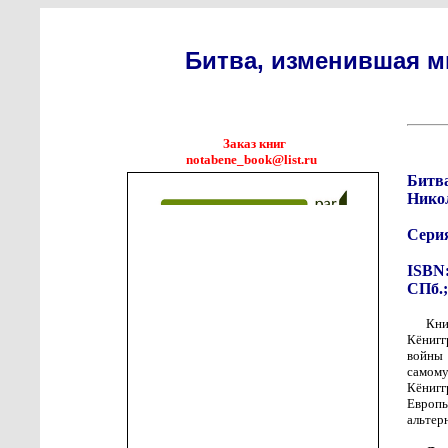
Битва, изменившая ми
Заказ книг
notabene_book@list.ru
Битва
Нико
Сери
ISBN:
СПб.;
Кни
Кёнигг
войны 
самому
Кёнигг
Европ
альтер