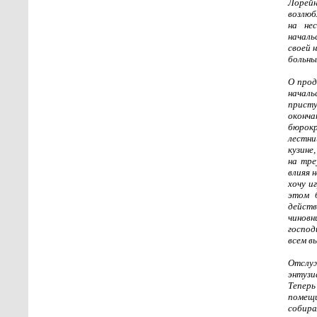
Лорей
возлюб
на не
началь
своей 
больны
О прод
начал
присту
оконча
бюрокр
лестни
кузине
на тре
влияя 
хочу и
этом 
действ
чиновн
господ
всем в
Отслу
энтузи
Теперь
помещи
собира