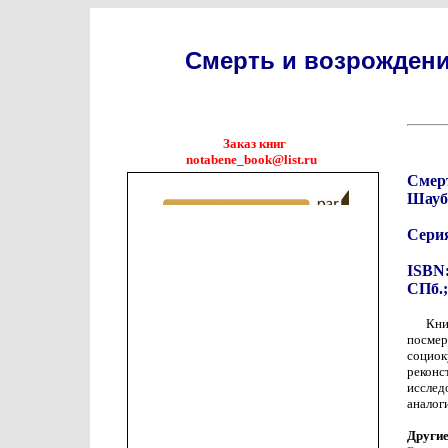
Смерть и возрождени
Заказ книг
notabene_book@list.ru
Смерт
Шауб
Сери
ISBN:
СПб.;
Кн
посмер
социо
реконс
исслед
аналог
Другие