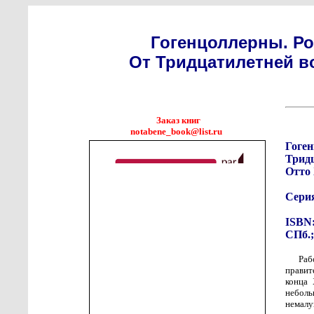
Гогенцоллерны. Р
От Тридцатилетней в
Заказ книг
notabene_book@list.ru
Гоге
Трид
Отто
Сери
ISBN:
СПб.;
Раб
правит
конца 
неболь
немал