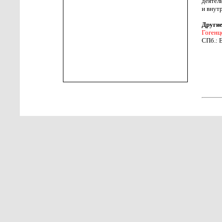
деятел
и внут
Другие
Гогенц
СПб.: 