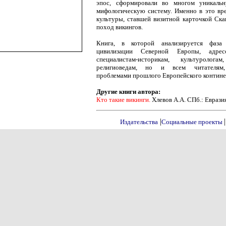
эпос, сформировали во многом уникаль
мифологическую систему. Именно в это вр
культуры, ставшей визитной карточкой Ска
поход викингов.
Книга, в которой анализируется фаза
цивилизации Северной Европы, адрес
специалистам-историкам, культуролог
религиоведам, но и всем читателям,
проблемами прошлого Европейского контине
Другие книги автора:
Кто такие викинги.
Хлевов А.А. СПб.: Еврази
|
|
Издательства
Социальные проекты