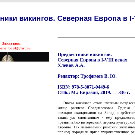
ники викингов. Северная Европа в I-V
Заказ книг
bene_book@list.ru
Предвестники викингов.
Северная Европа в I-VIII веках
Хлевов А.А.
Редактор: Трофимов В. Ю.
ISBN: 978-5-8071-0449-6
СПб.; М.: Евразия, 2019. — 336 с.
Эпоха викингов стала главным потряс
конце раннего Средневековья. Однако "
походов скандинавов на Запад в действи
таким уж спонтанным - ему предшество
чрезвычайно интересный период культурно
Европы. Так называемый римский железный
период породили яркое художественное р