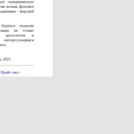
ную скандинавскую
емя возник феномен
ндинавии - морской
 бурного подъема
ована не только
ам, археологам и
 интересующимся
нта.
я, 2021
Прайс-лист