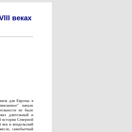
III веках
ением для Европы в
внезапное" начало
тельности не было
вал длительный и
й истории Северной
 век и вендельский
емесло, самобытный