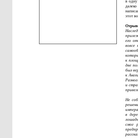
в одну
далеко
написа
этот в
Отрыво
Наслед
прилеж
его от
вовсе 
самооб
которы
к площ
две по
был ве
к Англ
Разног
и стра
привел
Не соб
решени
импера
в дер
лошадь
смог 
предпр
расска