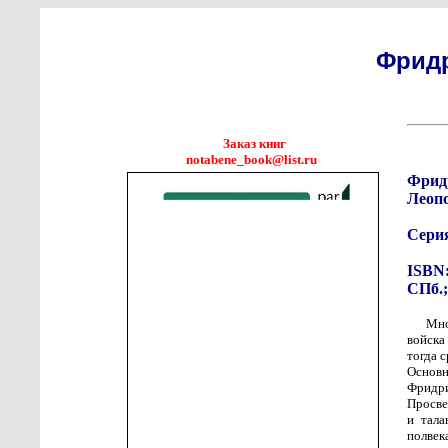
Фридр
Заказ книг
notabene_book@list.ru
Фрид
Леоп
Сери
ISBN:
СПб.;
Мно
войска
тогда 
Основн
Фридри
Просве
и тала
полвек