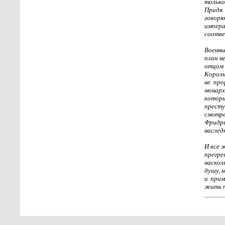
только
Придя 
говор
импер
соотве
Военны
план н
отцом 
Король
не про
монар
которы
престу
смотре
Фридри
наслед
И все 
прегре
наскол
душу, 
и прим
жить п