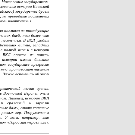
 Московским государством.
олжением истории Киевской
ийского) государства будет
, не проводить постоянных
е взаимоотношения.
во повлияло на последующие
 наших дней, тем более что
м населением. В ВКЛ уходит
обственно Литвы, западных
 в полной мере и в истории
ии ВКЛ просто не понять
й истории имеет большое
том государстве прекрасно
естно противостоя внешним
. Важно вспомнить об этом
ретической точки зрения.
е Восточной Европы, очень
елом. Наконец, история ВКЛ
лом сражений и звуками
асные дамы, стоят красивые
 разных вер. Погружение в
. У меня, например, это
мом «Город мастеров» или с