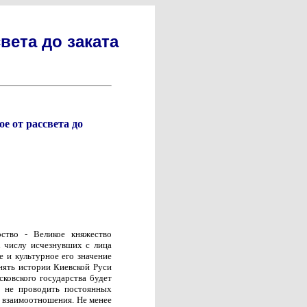
вета до заката
е от рассвета до
рство - Великое княжество
к числу исчезнувших с лица
е и культурное его значение
онять истории Киевской Руси
осковского государства будет
, не проводить постоянных
е взаимоотношения. Не менее