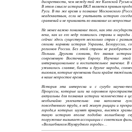
дискретности, чем между той же Киевской Русью и
В этом смысле история ВКЛ является прямым прод
Руси. В то же время и познание Московского (Росс
неадекватным, если не учитывать историю соседа
сравнений и не принимать во внимание их непросты
Не менее важно понимание того, как это государст
века, как из его недр появились страны и народы
сейчас здесь существует несколько стран с разны
своими корнями история Украины, Белоруссии, с
регионов России. Без этой страны не разобраться
Польши. Другими словами, без знания истор
современную Восточную Европу. Изучение это
интернациональное и воспитательное значение. В 
уживались славяне, балты и другие народы, совм
вызовам, которые временами были крайне тяжёлыми
в наше непростое время.
История эта интересна и с сугубо научно-тео
Процессы, которые шли на огромном пространств
актуальны для познания истории человечества в ц
необычайно увлекательна: она наполнена гу
повседневного труда, в ней живут рыцари и прекр
города,в которых шумят ярмарки, высятся храмы
такую историю вполне подобно волшебному сну
погружение вызывает ассоциации с советским филь
«Волшебником Изумрудного города»…