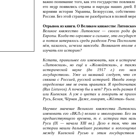
важно понимание того, как это государство повлияло
его недр появились страны и народы наших дней. 
корнями история Украины, Белоруссии, собственно
России. Без этой страны не разобраться в полной мер
Отрывок из книги. О Великом княжестве Литовско
Великое княжество Литовское — своего рода ф
Европы. Когда-то огромное и сильное, это государс
а потом затерялось среди разделов Речи Посполитой
нём, казалось, исчезла навсегда. Возникает вполне
изучать его историю?
Кстати, правильнее его именовать, как в историче
«Литовским», но ещё и «Жомойтским», а также
исторической науке (до 1917 г.) его назы
государством». Уже из названий следует, что с
связана с Россией, русской историей. Иногда гово
определение мне не очень нравится. Я предпочита
(Rus Lietuvos). А почему бы и нет? Русь ведь разная
или Киевская. А уж о цветах и говорить не прихо
Русь, Белая, Чёрная. Даже, говорят, «Жёлтая» был
Научное значение Великого княжества Литовск
именовать его «ВКЛ») велико и многогранно. Без з
предшествующего времени, т. е. истории так назы
Руси (IX — начала XIII вв.). Дело в том, что мн
истории нашли дальнейшее развитие и воплощение
между Киевской Русью и этим государством 