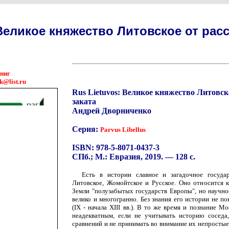
Великое княжество Литовское от расс
книг
k@list.ru
Rus Lietuvos: Великое княжество Литовско
заката
Андрей Дворниченко
Серия:
Parvus Libellus
ISBN: 978-5-8071-0437-3
СПб.; М.: Евразия, 2019. — 128 с.
Есть в истории славное и загадочное госуда
Литовское, Жомойтское и Русское. Оно относится 
Земли "полузабытых государств Европы", но научно
велико и многогранно. Без знания его истории не п
(IX - начала XIII вв.). В то же время и познание М
неадекватным, если не учитывать историю соседа
сравнений и не принимать во внимание их непросты