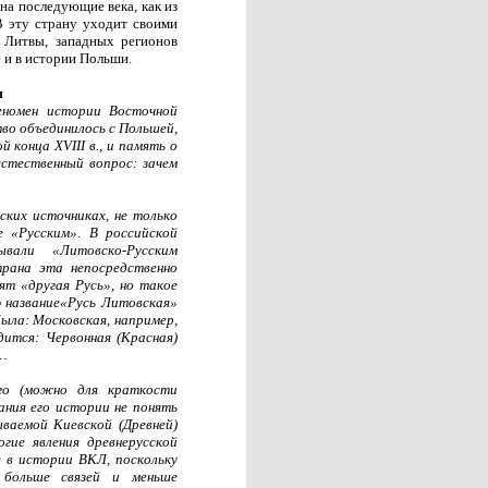
 на последующие века, как из
В эту страну уходит своими
 Литвы, западных регионов
е и в истории Польши.
м
еномен истории Восточной
тво объединилось с Польшей,
 конца XVIII в., и память о
 естественный вопрос: зачем
ских источниках, не только
 «Русским». В российской
вали «Литовско-Русским
трана эта непосредственно
рят «другая Русь», но такое
ю название«Русь Литовская»
 была: Московская, например,
дится: Червонная (Красная)
а…
ого (можно для краткости
нания его истории не понять
ваемой Киевской (Древней)
огие явления древнерусской
 в истории ВКЛ, поскольку
больше связей и меньше