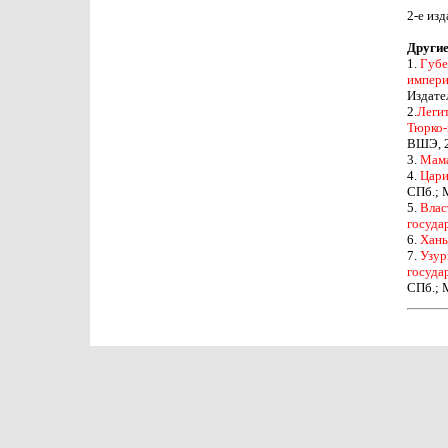
2-е из
Другие
1.
Губе
импери
Издате
2.
Легит
Тюрко-
ВШЭ, 
3.
Мама
4.
Цари
СПб.; 
5.
Влас
госуда
6.
Ханы
7.
Узур
госуда
СПб.; 