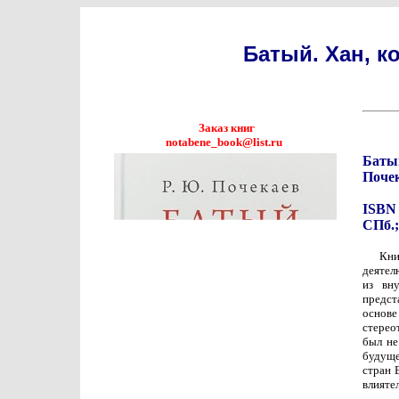
Батый. Хан, к
Заказ книг
notabene_book@list.ru
Батый
Поче
ISBN 
СПб.;
Кни
деятел
из вн
предст
основе
стерео
был не
будуще
стран 
влияте