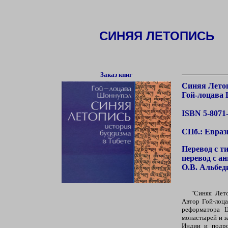
СИНЯЯ ЛЕТОПИСЬ
Заказ книг
Синяя Летоп
Гой-лоцава
ISBN 5-8071
СПб.: Евразия
Перевод с т
перевод с а
О.В. Альбед
"Синяя Лето
Автор Гой-лоца
реформатора Ц
монастырей и з
Индии и подро