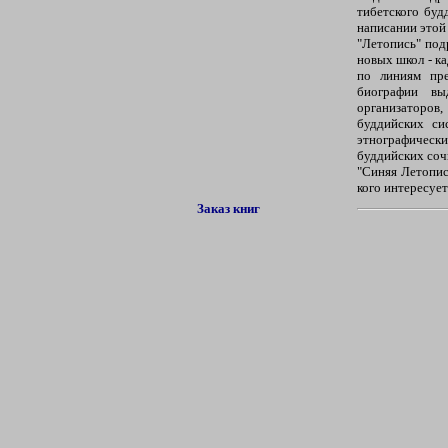
тибетского будд
написании этой 
"Летопись" под
новых школ - ка
по линиям пре
биографии вы
организаторо
буддийских си
этнографическ
буддийских соч
"Синяя Летопись
кого интересует
Заказ книг