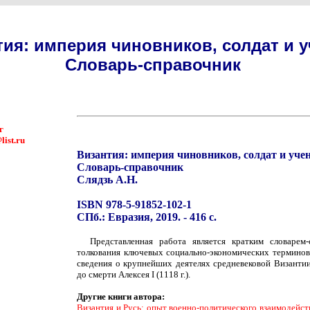
тия: империя чиновников, солдат и 
Словарь-справочник
г
ist.ru
Византия: империя чиновников, солдат и уче
Словарь-справочник
Слядзь А.Н.
ISBN 978-5-91852-102-1
СПб.: Евразия, 2019. - 416 с.
Представленная работа является кратким словарем
толкования ключевых социально-экономических терминов
сведения о крупнейших деятелях средневековой Византии
до смерти Алексея I (1118 г.).
Другие книги автора:
Византия и Русь: опыт военно-политического взаимодейст