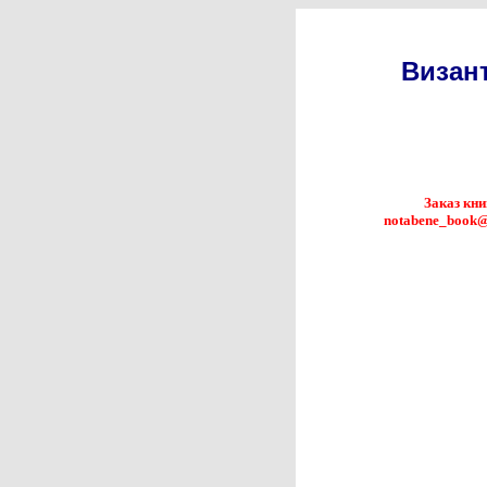
Визан
Заказ кни
notabene_book@l