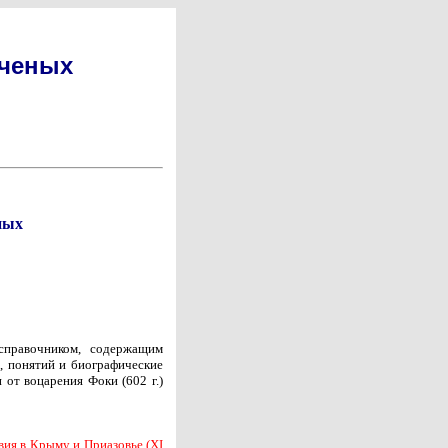
ученых
ных
-справочником, содержащим
, понятий и биографические
 от воцарения Фоки (602 г.)
вия в Крыму и Приазовье (XI