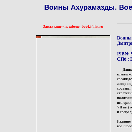
Воины Ахурамазды. Вое
Заказ книг - notabene_book@list.ru
Воины 
Дмитри
ISBN: 
СПб.: Е
Данна
комплекс
сасанидс
автор по
состава
стратег
политич
империи,
VII вв.)
и сопред
Издание
военного