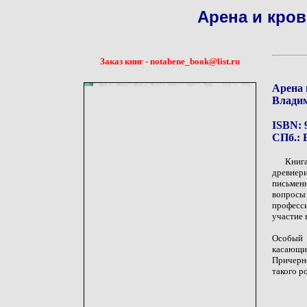
Арена и кров
Заказ книг - notabene_book@list.ru
Арена 
Влади
ISBN: 
СПб.: Е
Книг
древнер
письмен
вопросы
професси
участие в
Особый 
касающ
Причерн
такого р