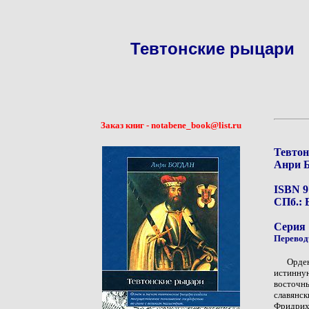
Тевтонские рыцари
Заказ книг - notabene_book@list.ru
Тевтон
Анри Б
ISBN 9
СПб.: Е
Серия
Перевод
Орден
истинну
восточн
славянс
Фридрих