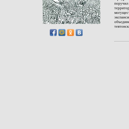
поручил
террито
могущес
экспанс
объедин
тевтонск