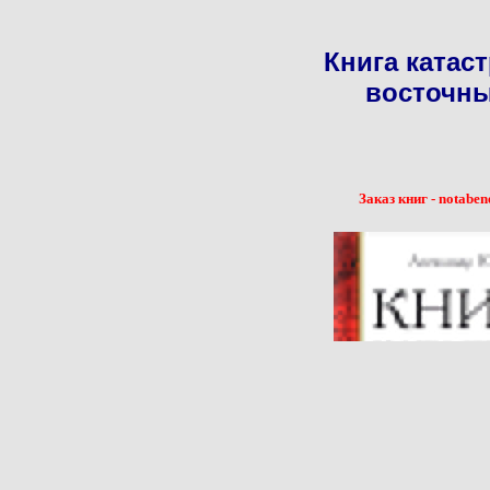
Книга катас
восточны
Заказ книг - notaben