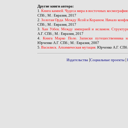
Другие книги автора:
1.
Книга камней. Чудеса мира в восточных космография
СПб.; М.: Евразия, 2017
2.
Золотая Орда. Между Ясой и Кораном. Начало конфл
СПб.; М.: Евразия, 2017
3.
Хан Узбек. Между империей и исламом. Структур
А.Г. СПб.; М.: Евразия, 2017
4.
Книга Марко Поло. Записки путешественника и
Юрченко А.Г. СПб.; М.: Евразия, 2007
5.
Василиск. Алхимическая мутация.
Юрченко А.Г. СПб.;
|
|
Издательства
Социальные проекты