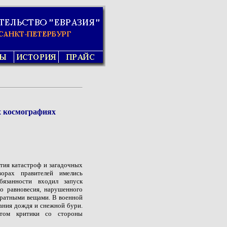
х космографиях
тия катастроф и загадочных
орах правителей имелись
бязанности входил запуск
го равновесия, нарушенного
братными вещами. В военной
ания дождя и снежной бури.
том критики со стороны