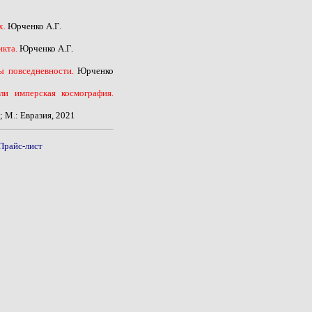
х.
Юрченко А.Г.
икта.
Юрченко А.Г.
ы повседневности.
Юрченко
ли имперская космография.
 М.: Евразия, 2021
Прайс-лист