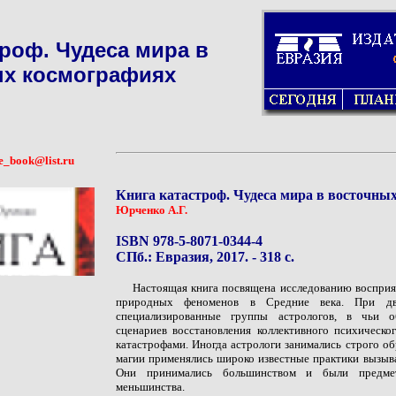
троф. Чудеса мира в
х космографиях
e_book@list.ru
Книга катастроф. Чудеса мира в восточны
Юрченко А.Г.
ISBN 978-5-8071-0344-4
СПб.: Евразия, 2017. - 318 с.
Настоящая книга посвящена исследованию восприя
природных феноменов в Средние века. При дв
специализированные группы астрологов, в чьи о
сценариев восстановления коллективного психическо
катастрофами. Иногда астрологи занимались строго о
магии применялись широко известные практики вызыв
Они принимались большинством и были предме
меньшинства.