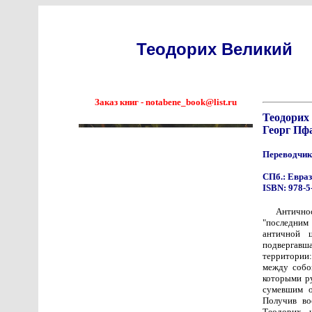
Теодорих Великий
Заказ книг - notabene_book@list.ru
Теодорих
Георг Пф
Переводчик
СПб.: Еврази
ISBN: 978-5
Антично
"последним 
античной 
подвергавша
территории:
между собой
которыми р
сумевшим о
Получив во
Теодорих ч