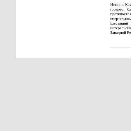
История Кам
гордого, б
противосто
смертельно
Блестящий 
интересней
Западной Ев