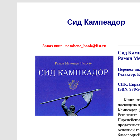
Сид Кампеадор
Заказ книг - notabene_book@list.ru
Сид Камп
Рамон Ме
Переводчик
Редактор: 
СПб.: Еврази
ISBN: 978-5
Книга з
посвящена н
Кампеадор (
Реконкисте 
Пиренейск
предательст
основной гр
благородней