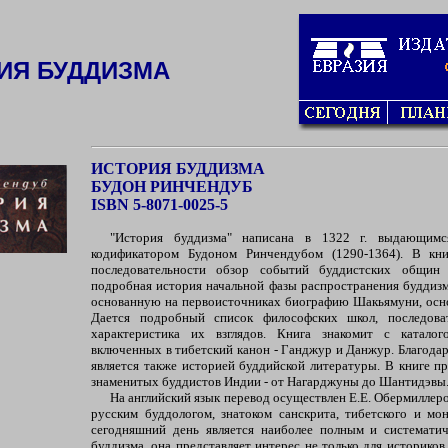
ИЯ БУДДИЗМА
ИСТОРИЯ БУДДИЗМА
БУДОН РИНЧЕНДУБ
ISBN 5-8071-0025-5
"История буддизма" написана в 1322 г. выдающимс
кодификатором Будоном Ринчендубом (1290-1364). В кни
последовательности обзор событий буддистских общин
подробная история начальной фазы распространения буддизм
основанную на первоисточниках биографию Шакьямуни, осно
Дается подробный список философских школ, последова
характеристика их взглядов. Книга знакомит с каталог
включенных в тибетский канон - Ганджур и Данжур. Благода
является также историей буддийской литературы. В книге п
знаменитых буддистов Индии - от Нагарджуны до Шантидэвы
На английский язык перевод осуществлен Е.Е. Обермилле
русским буддологом, знатоком санскрита, тибетского и мон
сегодняшний день является наиболее полным и системати
буддизма, она представляет интерес не только для историков 