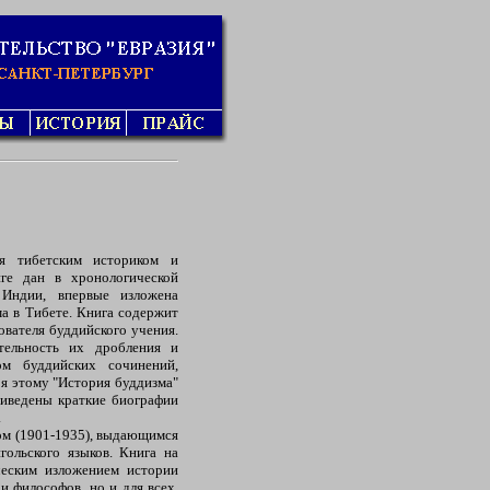
я тибетским историком и
ге дан в хронологической
 Индии, впервые изложена
а в Тибете. Книга содержит
вателя буддийского учения.
тельность их дробления и
ом буддийских сочинений,
ря этому "История буддизма"
риведены краткие биографии
.
ром (1901-1935), выдающимся
гольского языков. Книга на
ческим изложением истории
и философов, но и для всех,