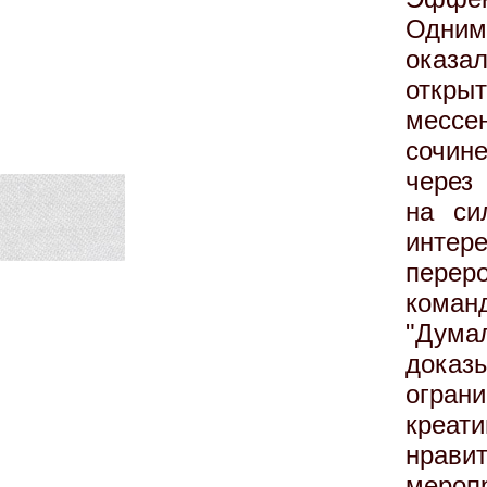
Одним
оказ
отк
мессе
сочине
через
на си
инте
переро
коман
"Думал
дока
огра
креат
нрави
мероп