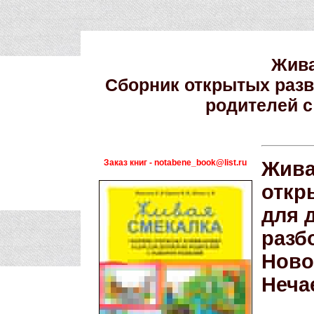
Жива
Сборник открытых разв
родителей с
Заказ книг - notabene_book@list.ru
Жива
откр
для 
разб
Ново
Неча