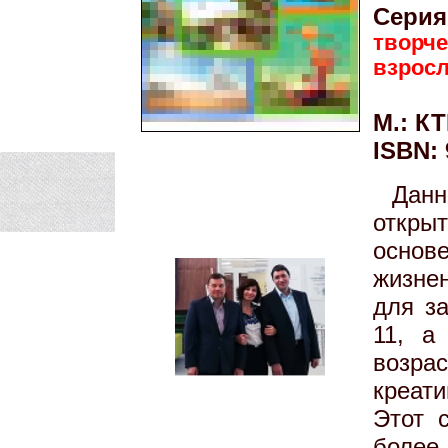
Серия
творче
взрос
М.: КТ
ISBN: 
Дан
откры
основ
жизне
для за
11, а
возра
креати
Этот 
более