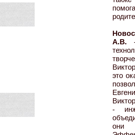
помо
родит
Новос
А.В.
-
техно
твор
Виктор
это ок
позво
Евген
Виктор
- инж
объед
они
Эффек