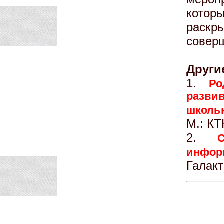
кото
раск
соверш
Други
1.
Ро
разв
школь
М.: КТ
2.
инфор
Галакт