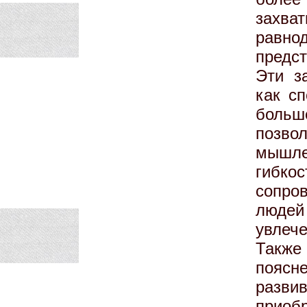
захва
равн
предс
Эти з
как с
больш
позв
мышле
гибк
сопро
людей
увлеч
Также 
поясн
разви
при