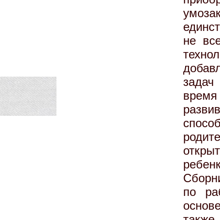
умоз
единс
не вс
техно
добав
задач
время
разв
спосо
родит
откры
ребенк
Сборн
по ра
основе
также