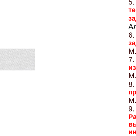
5.
т
з
А
6.
за
М
7.
из
М
8.
пр
М
9.
Р
в
и