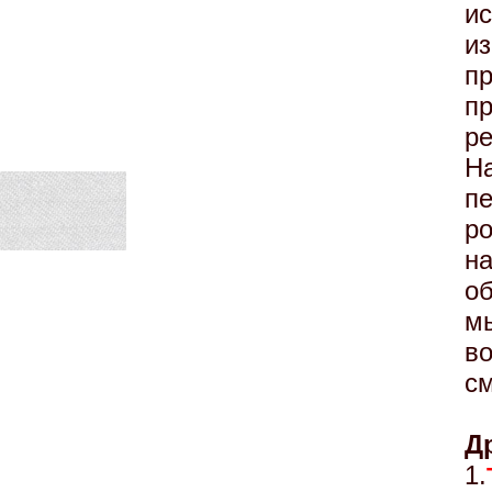
и
и
п
п
ре
Н
п
р
на
о
м
в
см
Д
1.