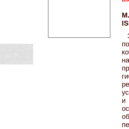
М.
IS
по
к
н
п
г
р
у
и
о
о
п