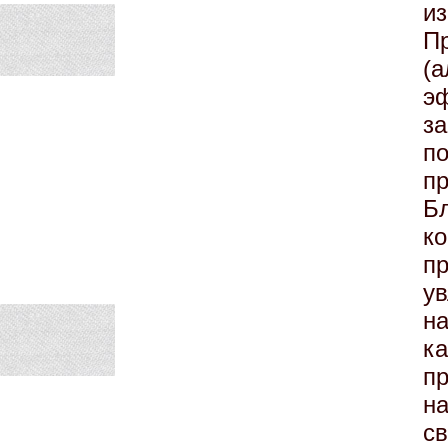
из
П
(
э
з
п
п
Б
к
п
у
на
к
п
на
с