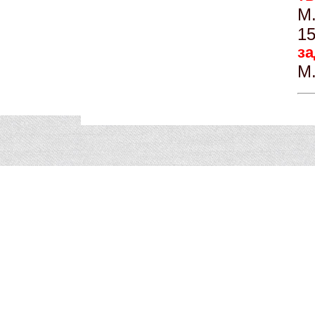
М
15
за
М