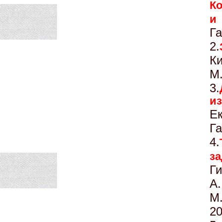
Ко
и
Га
2.
Ки
М.
3.
и
Е
Га
4.
за
Ги
А.
М
2