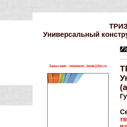
ТРИЗ
Универсальный констру
Заказ книг - notabene_book@list.ru
Т
У
(
Г
С
тв
в