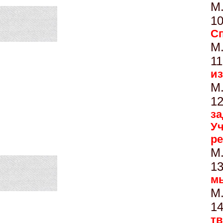
М
10
Сп
М
11
и
М
12
за
У
ре
М
13
мы
М
14
тв