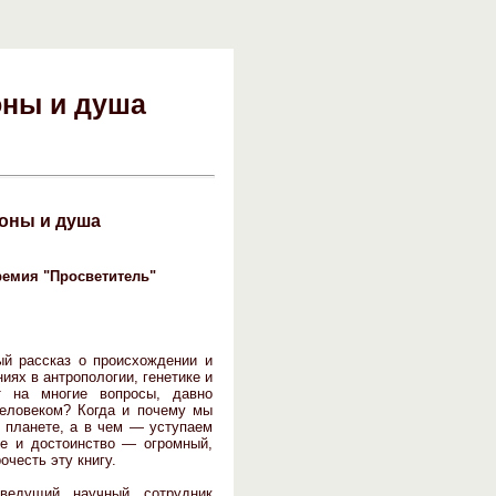
оны и душа
роны и душа
ремия "Просветитель"
й рассказ о происхождении и
иях в антропологии, генетике и
ет на многие вопросы, давно
человеком? Когда и почему мы
 планете, а в чем — уступаем
ие и достоинство — огромный,
честь эту книгу.
ведущий научный сотрудник