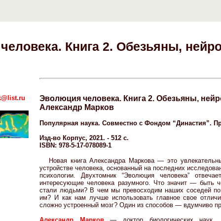
человека. Книга 2. Обезьяны, нейр
@list.ru
Эволюция человека. Книга 2. Обезьяны, ней
Александр Марков
Популярная наука. Совместно с Фондом “Династия”. П
Изд-во Корпус, 2021. - 512 с.
ISBN: 978-5-17-078089-1
Новая книга Александра Маркова — это увлекательны
устройстве человека, основанный на последних исследован
психологии. Двухтомник “Эволюция человека” отвеча
интересующие человека разумного. Что значит — быть 
стали людьми? В чем мы превосходим наших соседей по
им? И как нам лучше использовать главное свое отлич
сложно устроенный мозг? Один из способов — вдумчиво про
Александр Марков
— доктор биологических наук, 