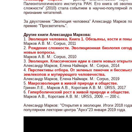
Палеонтологического института РАН. Его книга об эвол
сложности” (2010) стала событием в научно-популярной 
признание читателей.
За двухтомник “Эволюция человека” Александр Марков по
премию "Просветитель".
Другие книги Александра Маркова:
1.
Эволюция человека. Книга 1. Обезьяны, кости и гены
Марков А.В. М.: Corpus, 2011
2.
Рождение сложности. Эволюционная биология сегод
новые вопросы.
Марков А.В. М.: Corpus, 2010
3.
Эволюция. Классические идеи в свете новых открыти
Александр Марков, Елена Наймарк. М.: Corpus, 2014
4.
Перспективы отбора. От зеленых пеночек и бессмыс
землекопов и мутирующего человечества.
Александр Марков, Елена Наймарк. М.: Corpus, 2019
5.
Макроэволюция в живой природе и обществе.
Гринин Л.Е., Марков А.В., Коротаев А.В. М.: URSS, 2017
6.
Гиперболический рост в живой природе и обществе.
Марков А.В., Коротаев А.В. М.: URSS, 2009. — 200 с.
Александр Марков: "Открытия в эволюции. Итоги 2018 года
популярном лектории центра "Архэ"23 января 2019 года.