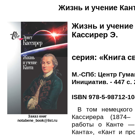
Жизнь и учение Кан
Жизнь и учение 
Кассирер Э.
серия: «Книга с
М.-СПб: Центр Гум
Инициатив. - 447 с. 
ISBN 978-5-98712-10
В том немецкого
Кассирера (1874–
Заказ книг
notabene_book@list.ru
работы о Канте —
Канта», «Кант и пр