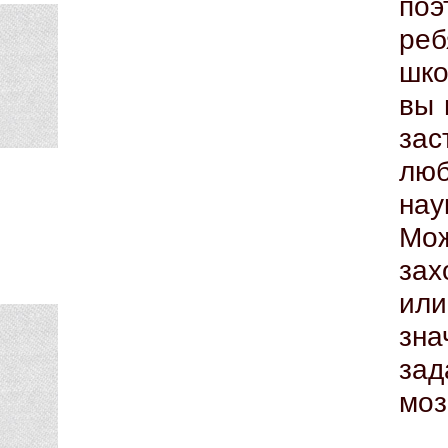
поэ
ре
шко
вы 
зас
люб
на
Мо
зах
ил
зна
зад
моз