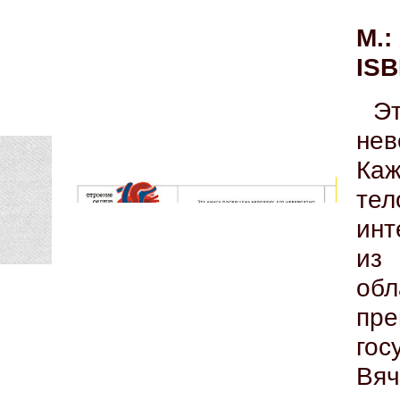
М.:
ISB
Эт
нев
Каж
те
инт
из
об
пр
го
Вя