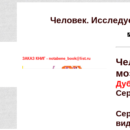
Человек. Исследу
ЗАКАЗ КНИГ - notabene_book@list.ru
Че
мо
Ду
Сер
Сер
ви