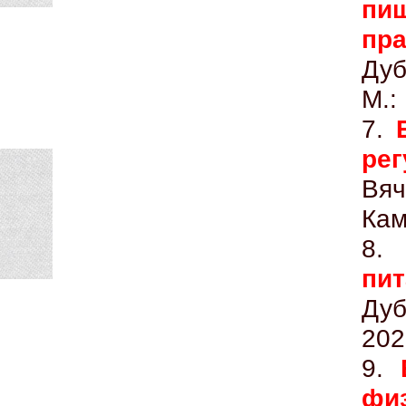
пищ
пра
Дуб
М.:
7.
рег
Вя
Кам
8
пи
Ду
202
9.
фи