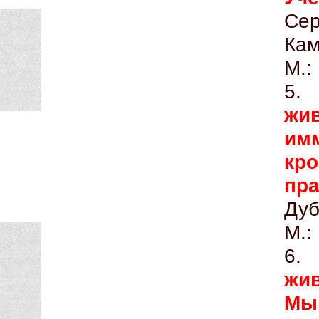
Сер
Кам
М.:
5
жив
имм
кр
пра
Дуб
М.:
6
жи
Мы