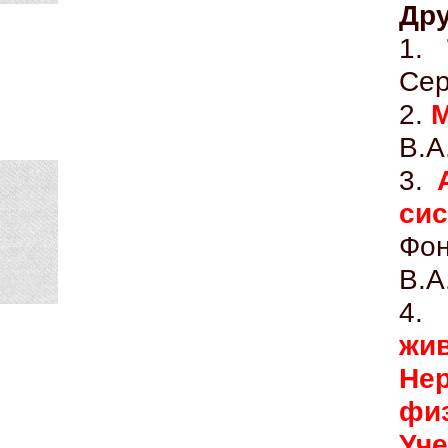
Дру
1.
Сер
2.
М
В.А
3.
сис
Фон
В.А
4
жи
Не
фи
Уч