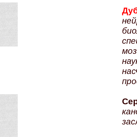
Ду
не
био
сп
мо
нау
на
пр
Сер
ка
зас