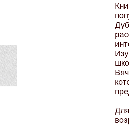
Кн
поп
Ду
рас
инт
Из
шк
Вя
ко
пре
Для
воз