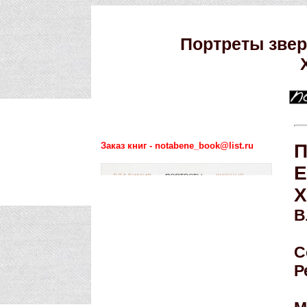
Портреты звер
Заказ книг - notabene_book@list.ru
П
Е
Х
В
С
Р