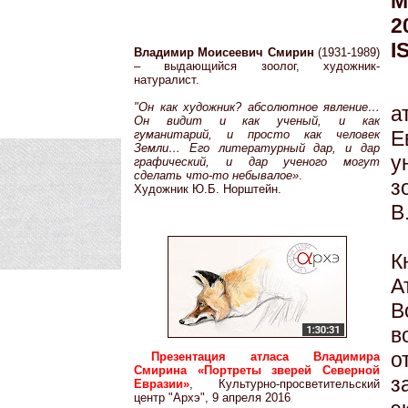
М
2
I
Владимир Моисеевич Смирин
(1931-1989)
– выдающийся зоолог, художник-
натуралист.
"Он как художник? абсолютное явление…
а
Он видит и как ученый, и как
Е
гуманитарий, и просто как человек
Земли… Его литературный дар, и дар
у
графический, и дар ученого могут
сделать что-то небывалое»
.
з
Художник Ю.Б. Норштейн.
В
К
А
В
в
о
Презентация атласа Владимира
Смирина «Портреты зверей Северной
з
Евразии»
, Культурно-просветительский
центр "Архэ", 9 апреля 2016