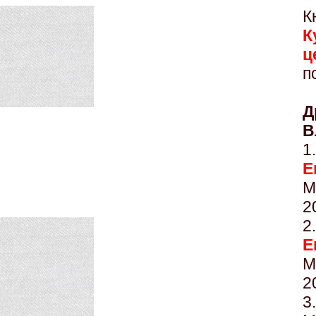
К
К
ц
п
Д
В
Е
М
2
Е
М
2
3