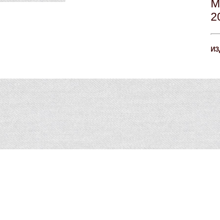
М
2
ИЗ