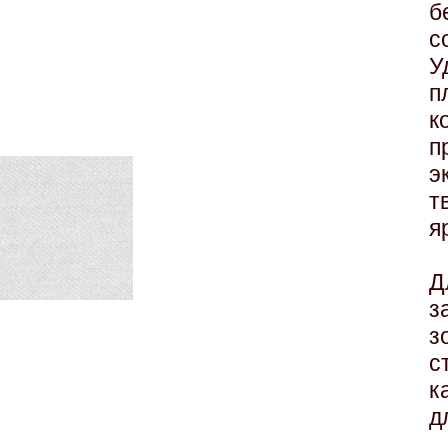
б
с
У
п
к
п
э
т
я
Д
з
з
с
к
д