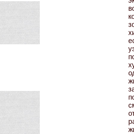
в
к
з
х
е
у
п
х
о
з
п
с
о
р
ж