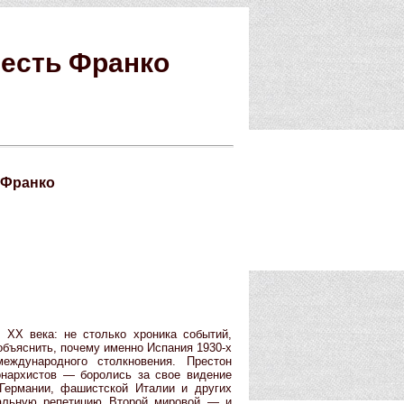
месть Франко
ь Франко
 XX века: не столько хроника событий,
объяснить, почему именно Испания 1930-х
еждународного столкновения. Престон
онархистов — боролись за свое видение
 Германии, фашистской Италии и других
альную репетицию Второй мировой — и