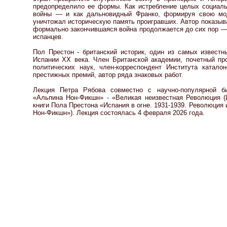
предопределило ее формы. Как истребление целых социал
войны — и как дальновидный Франко, формируя свою мод
уничтожал историческую память проигравших. Автор показыв
формально закончившаяся война продолжается до сих пор — 
испанцев.
Пол Престон - британский историк, один из самых известн
Испании XX века. Член Британской академии, почетный п
политических наук, член-корреспондент Института катало
престижных премий, автор ряда знаковых работ.
Лекция Петра Рябова совместно с научно-популярной би
«Альпина Нон-Фикшн» - «Великая неизвестная Революция (И
книги Пола Престона «Испания в огне. 1931-1939. Революция 
Нон-Фикшн»). Лекция состоялась 4 февраля 2026 года.