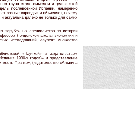
ьных групп стало смыслом и целью этой
ель послевоенной Испании, намеренно
ает разные «правды» и объясняет, почему
и актуальна далеко не только для самих
ых зарубежных специалистов по истории
рофессор Лондонской школы экономики и
нских исследований, лауреат множества
блиотекой «Научкой» и издательством
спания 1930-х годов)» и представление
и месть Франко», (издательство «Альпина