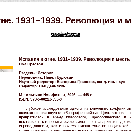
гне. 1931–1939. Революция и 
Испания в огне. 1931–1939. Революция и мест
Пол Престон
Разделы: История
Переводчик: Павел Кудюкин
Научный редактор: Екатерина Гранцева, канд. ист. наук
Редактор: Лев Данилкин
М.: Альпина Нон-фикшн, 2026. — 448 с.
ISBN: 978-5-00223-393-9
Глубокое исследование одного из ключевых конфликтов
сколько полная научная «биография войны». Цель автора — 
превратилась в арену классового, идеологического и м
показывает, как политические силы — от анархистов до м
справедливости, как и почему вмешательство нацистской
стран превратило внутреннюю войну в прелюдию и генер