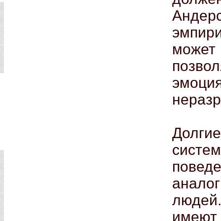
Андер
эмпир
може
позвол
эмоци
нераз
Долги
систе
повед
анало
людей
имеют