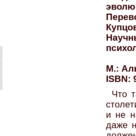
эволю
Перев
Купцо
Научны
психол
М.: Ал
ISBN: 
Что 
столет
и не н
даже н
долже