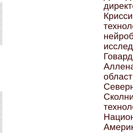
дирек
Крис
техно
нейро
иссле
Говар
Аллен
облас
Север
Скол
техн
Наци
Амери