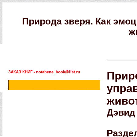
Природа зверя. Как эмо
ж
ЗАКАЗ КНИГ - notabene_book@list.ru
Приро
упра
живо
Дэвид
Разде