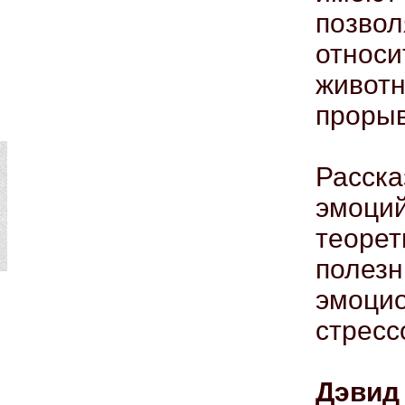
позво
относ
животн
прорыв
Расск
эмоций
теоре
поле
эмоци
стресс
Дэвид