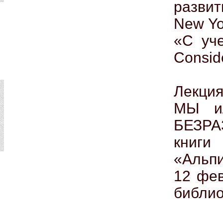
разви
New Yo
«С уче
Consid
Лекци
МЫ и
БЕЗРА
книги
«Альпи
12 фев
библио