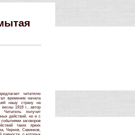
омытая
редлагает читателю
стал временем начала
вшей нашу страну на
весны 1918 г., автор
. Читатель получит
ных действий, но и с
 событиями заговоров
йствий таких ярких
ва, Чернов, Савинков,
й давности, о которых