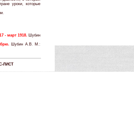
тране уроки, которые
и.
7 - март 1918.
Шубин
ябрю.
Шубин А.В. М.:
С-ЛИСТ