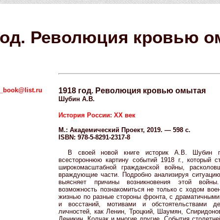
год. Революция кровью 
_book@list.ru
1918 год. Революция кровью омытая
Шубин А.В.
История России: XX век
М.: Академический Проект, 2019. — 598 с.
ISBN: 978-5-8291-2317-8
В своей новой книге историк А.В. Шубин п
всестороннюю картину событий 1918 г., который 
широкомасштабной гражданской войны, расколо
враждующие части. Подробно анализируя ситуацию 
выясняет причины возникновения этой войны
возможность познакомиться не только с ходом воен
жизнью по разные стороны фронта, с драматичными
и восстаний, мотивами и обстоятельствами де
личностей, как Ленин, Троцкий, Шаумян, Спиридоно
Деникин, Колчак и многие другие. События столетне