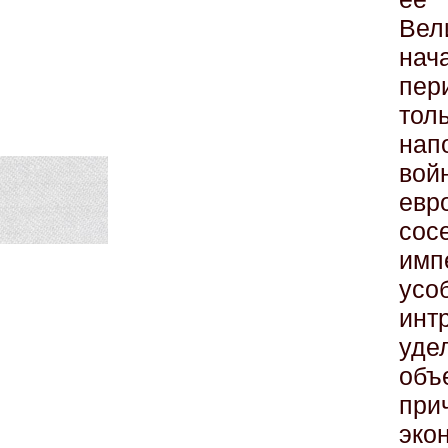
Вел
нач
пер
тол
на
во
ев
со
имп
ус
инт
уд
объ
при
эко