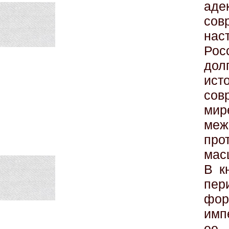
ад
со
нас
Ро
дол
ис
со
ми
меж
пр
мас
В к
пе
фо
имп
ее