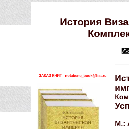
История Виз
Комплек
ЗАКАЗ КНИГ - notabene_book@list.ru
Ис
им
Ком
Усп
М.: