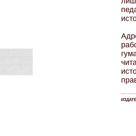
л
пед
ист
Адр
ра
гум
чи
ист
пра
ИЗДАТ