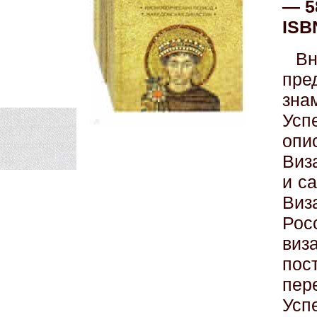
— 5
ISB
В
пре
зна
Ус
опи
Виз
и с
Виз
Рос
виз
пос
пер
Усп