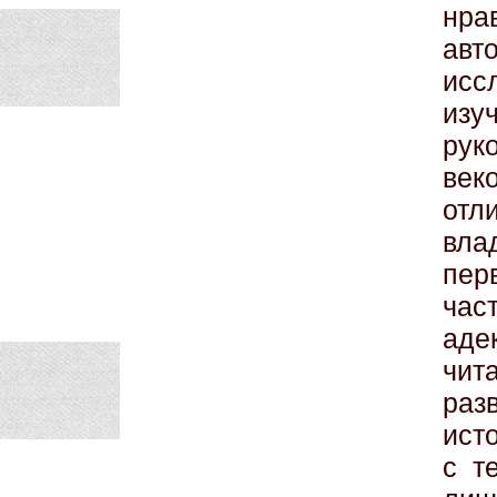
нра
ав
исс
изу
рук
век
отл
в
пер
час
ад
чит
ра
ист
с т