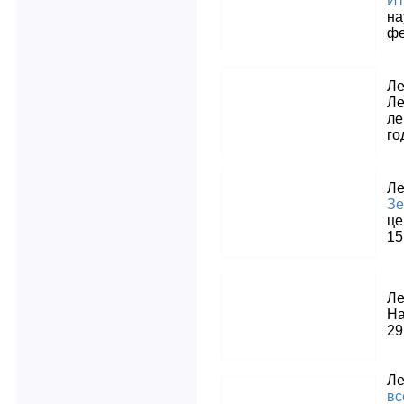
Ит
на
фе
Л
Ле
ле
го
Л
Зе
це
15
Л
На
29
Л
вс