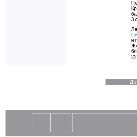
Пе
Кр
ба
3 
Л
Си
и 
Жу
бл
22
Др