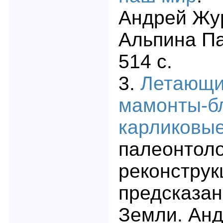
Андрей Жур
Альпина Па
514 с.
3.
Летающи
мамонты-б
карликовые
палеонтоло
реконструк
предсказан
Земли. Ан