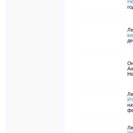
Не
го
Ле
ви
де
Он
Ан
Не
Л
Ит
на
фе
Л