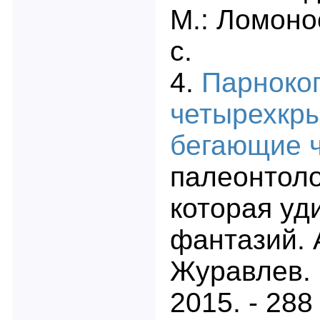
М.: Ломоно
с.
4.
Парноко
четырехкр
бегающие ч
палеонтоло
которая уд
фантазий.
Журавлев. 
2015. - 288 