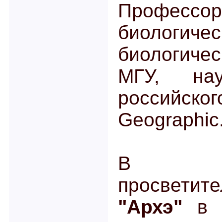
Профес
биологич
биологиче
МГУ, нау
российс
Geographic
В Ку
просвети
"Архэ"
в 2