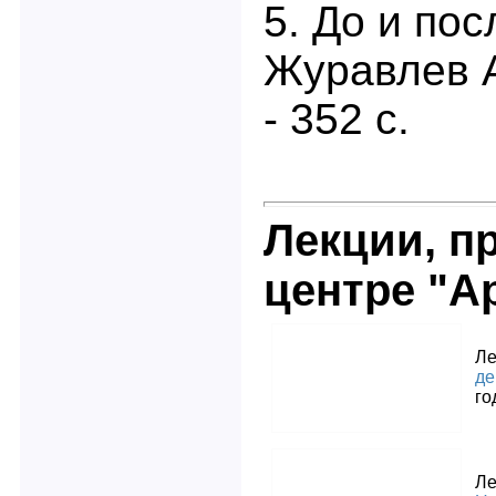
5. До и по
Журавлев A
- 352 c.
Лекции, п
центре "А
Л
де
го
Л