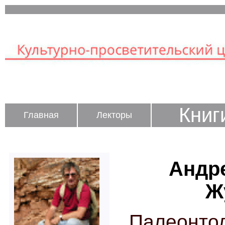
Книг
Главная
Лекторы
Андр
Ж
Палеон