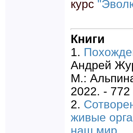
курс
"Эвол
Книги
1.
Похожде
Андрей Жу
М.: Альпин
2022. - 772 
2.
Сотворе
живые орг
наш мир
.