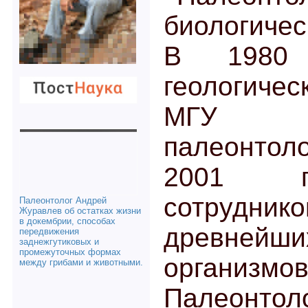
биологичес
В 1980 
геологич
МГУ 
палеонтол
2001 г
сотрудни
Палеонтолог Андрей
Журавлев об остатках жизни
в докембрии, способах
древней
передвижения
заднежгутиковых и
промежуточных формах
организмо
между грибами и животными.
Палеонтоло