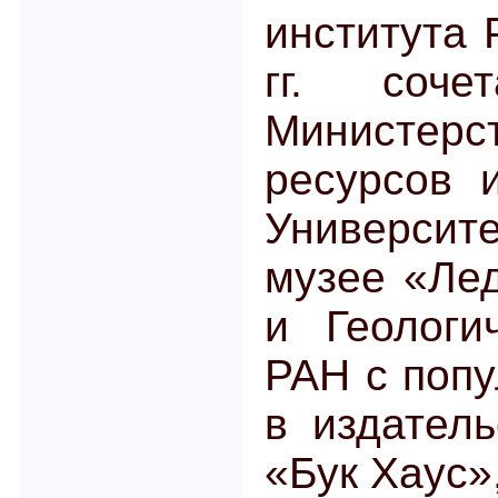
института 
гг. соч
Министер
ресурсов 
Университ
музее «Ле
и Геологи
РАН с попу
в издатель
«Бук Хаус»