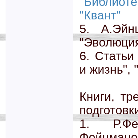
"Библи
"Квант"
5. А.Эйн
"Эволюция
6. Статьи
и жизнь", 
Книги, тр
подготовк
1. Р.Ф
Фейнман