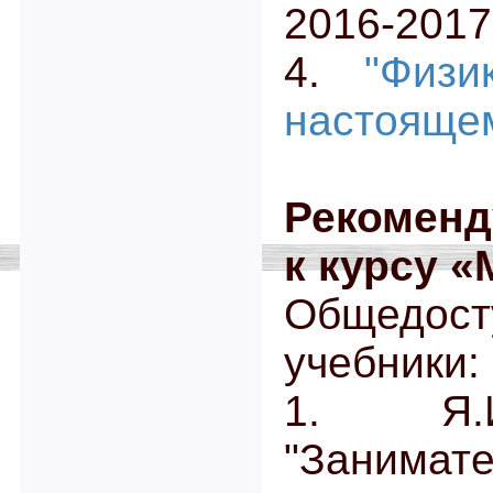
2016-2017
4.
"Физ
настоящем
Рекоменд
к курсу «
Общедос
учебники:
1. Я.И
"Занима