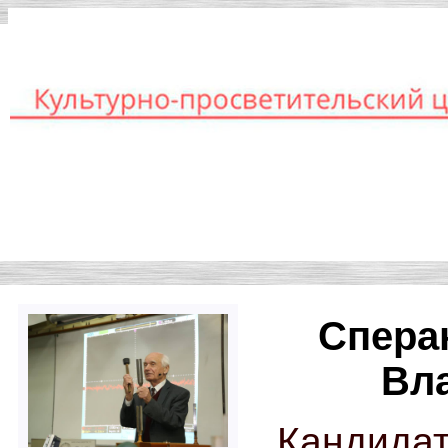
Книг
Главная
Лекторы
Спера
Вл
Кандида