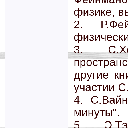
физике, вы
2. Р.Фе
физически
3. С.Хо
простран
другие кн
участии С
4. С.Вайн
минуты".
5. Э.Тэ