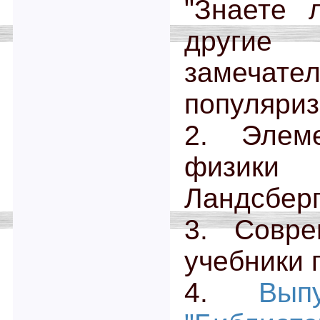
"Знаете 
другие
замечател
популяриз
2. Элем
физики
Ландсберга,
3. Совр
учебники 
4.
Вып