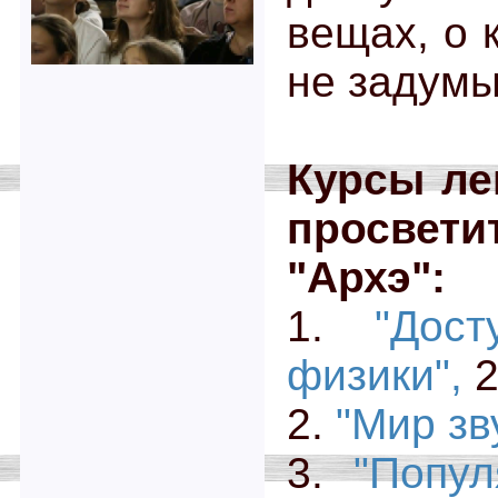
вещах, о 
не задумы
Курсы ле
просвет
"Архэ":
1.
"Дос
физики",
2
2.
"Мир зв
3.
"Попул