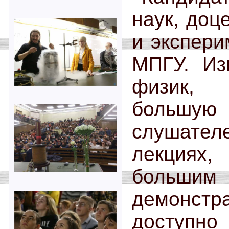
наук, доц
и экспери
МПГУ. Из
физик,
большую
слушател
лекциях
больши
демонст
доступно