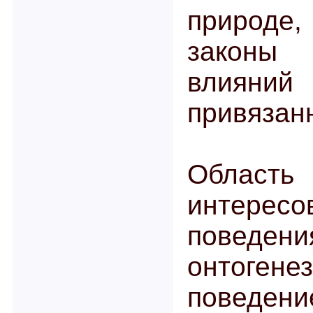
природе
законы в
вли
привязан
Облас
интере
поведен
онтогене
поведе