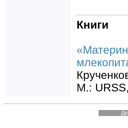
Книги
«Материн
млекопит
Крученков
М.: URSS,
Др