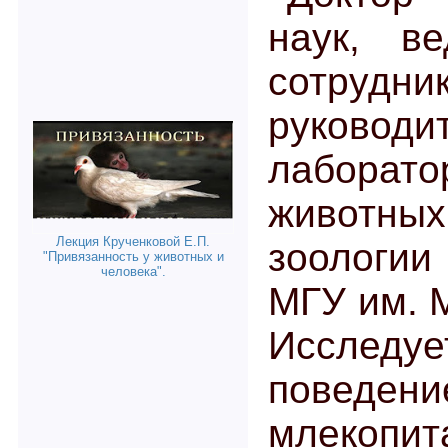
наук, в
сотруд
руководи
лаборат
живот
Лекция Крученковой Е.П.
зоологи
"Привязанность у животных и
человека".
МГУ им. 
Исследу
поведени
млеко