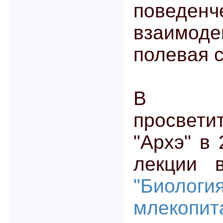
поведенч
взаим
полевая 
В Ку
просвети
"Архэ" в 
лекции 
"Биоло
млекопит