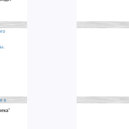
ого
ы.
е в
века"