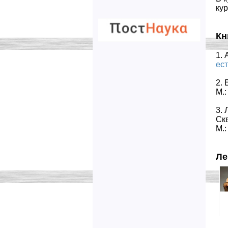
ку
Кн
1.
ест
2.
М.:
3. 
Ск
М.:
Ле