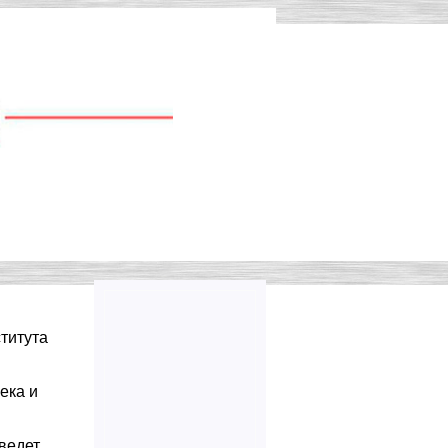
Контакты
титута
ека и
 ведет