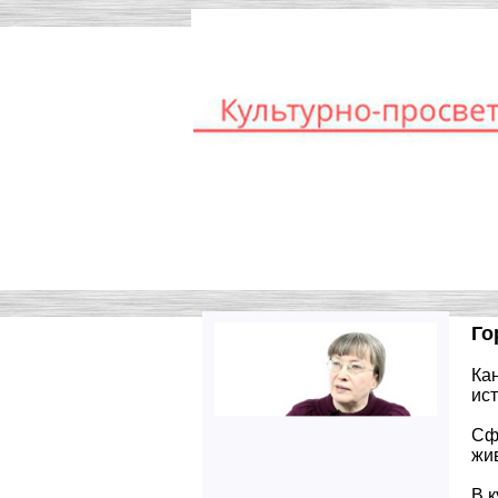
Главная
Лектор
Го
Ка
ис
Сф
жи
В к