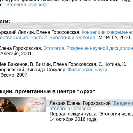
рс
"Этология человека".
иги:
 Аркадий Липкин, Елена Гороховская.
Концепции современн
ествознания. Часть 2. Биология и геология
. М.: РГГУ, 2010.
 Елена Гороховская.
Этология. Рождение научной дисциплин
 Алетейя, 2001.
Лев Баженов, В. Визгин, Елена Гороховская, С. Котина, К.
ворчевский, Зинаида Сокулер.
Философия науки.
 Эксмо, 2007.
кции, прочитанные в центре "Архэ"
Лекция Елены Гороховской
"Введени
этологию человека "
Первая лекция курса "Этология чело
14 октября 2016 года