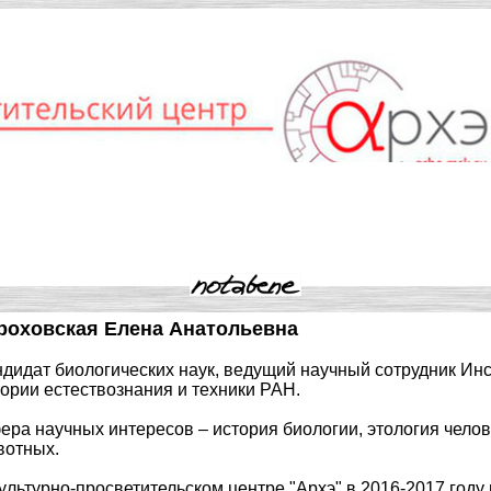
ы
Книги
Ответы на вопросы
роховская Елена Анатольевна
ндидат биологических наук, ведущий научный сотрудник Инс
тории естествознания и техники РАН.
ера научных интересов – история биологии, этология челов
вотных.
ультурно-просветительском центре "Архэ" в 2016-2017 году